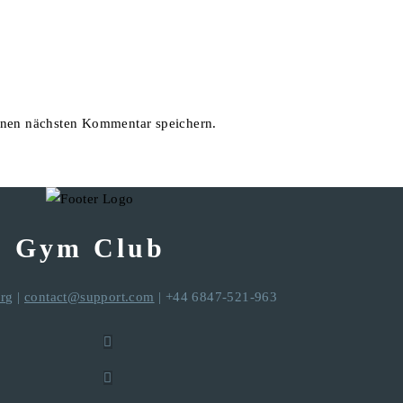
inen nächsten Kommentar speichern.
Gym Club
rg
|
contact@support.com
| +44 6847-521-963