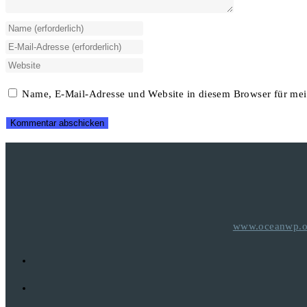
Gib
deinen
Gib
Namen
deine
Gib
oder
E-
deine
Name, E-Mail-Adresse und Website in diesem Browser für me
Benutzernamen
Mail-
Website-
zum
Adresse
URL
Kommentieren
zum
ein
ein
Kommentieren
(optional)
ein
www.oceanwp.o