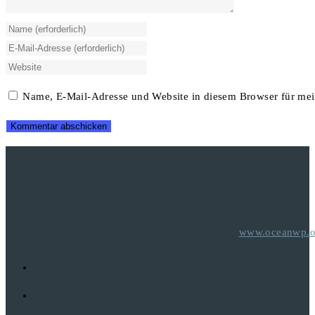
Gib
deinen
Gib
Namen
deine
Gib
oder
E-
deine
Name, E-Mail-Adresse und Website in diesem Browser für me
Benutzernamen
Mail-
Website-
zum
Adresse
URL
Kommentieren
zum
ein
ein
Kommentieren
(optional)
ein
www.oceanwp.o