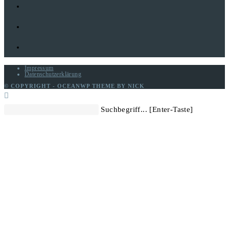
Impressum
Datenschutzerklärung
© COPYRIGHT - OCEANWP THEME BY NICK
Diese
Suchbegriff... [Enter-Taste]
Website
durchsuchen