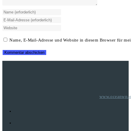
Gib
deinen
Gib
Namen
deine
Gib
oder
E-
deine
Name, E-Mail-Adresse und Website in diesem Browser für me
Benutzernamen
Mail-
Website-
zum
Adresse
URL
Kommentieren
zum
ein
ein
Kommentieren
(optional)
ein
www.oceanwp.o