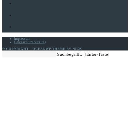
Impressum
Datenschutzerklärung
© COPYRIGHT - OCEANWP THEME BY NICK
Diese
Suchbegriff... [Enter-Taste]
Website
durchsuchen