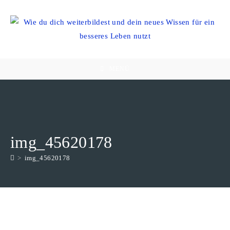
Zum
Inhalt
springen
MENÜ
img_45620178
>
img_45620178