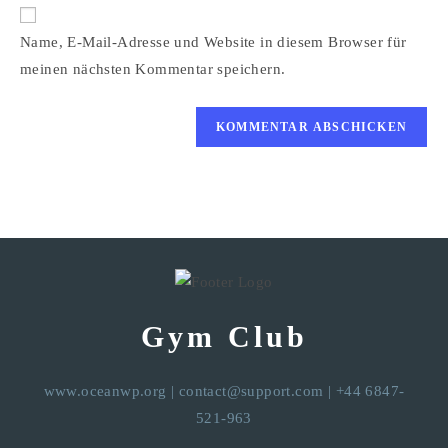
Website-
ein
zum
URL
Name, E-Mail-Adresse und Website in diesem Browser für
Kommentieren
ein
ein
meinen nächsten Kommentar speichern.
(optional)
Gym Club
www.oceanwp.org
|
contact@support.com
| +44 6847-
521-963