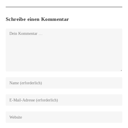
Schreibe einen Kommentar
Kommentar
Gib
deinen
Namen
Gib
oder
deine
Benutzernamen
E-
Gib
zum
Mail-
deine
Kommentieren
Adresse