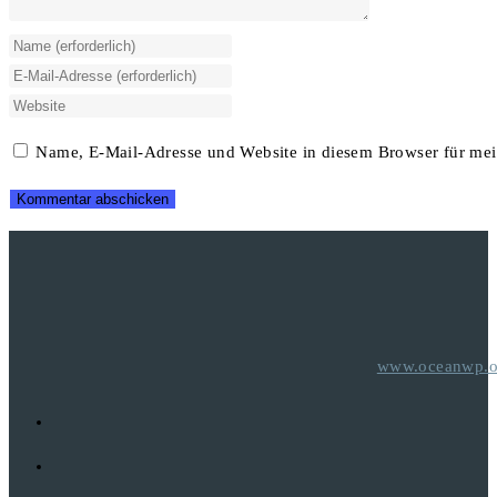
Gib
deinen
Gib
Namen
deine
Gib
oder
E-
deine
Name, E-Mail-Adresse und Website in diesem Browser für me
Benutzernamen
Mail-
Website-
zum
Adresse
URL
Kommentieren
zum
ein
ein
Kommentieren
(optional)
ein
www.oceanwp.o