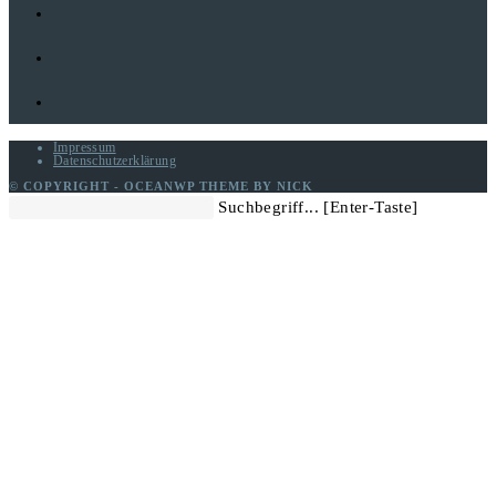
Impressum
Datenschutzerklärung
© COPYRIGHT - OCEANWP THEME BY NICK
Diese
Suchbegriff... [Enter-Taste]
Website
durchsuchen