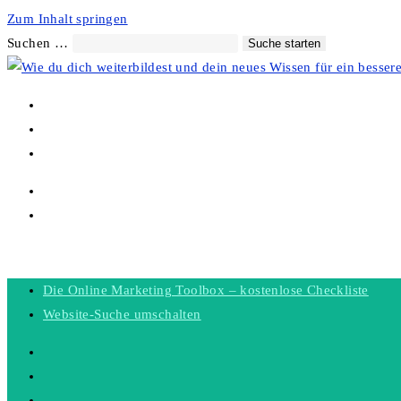
Zum Inhalt springen
Suchen …
Suche starten
DIE ONLINE MARKETING TOOLBOX – KOSTENLOSE CHECKLISTE
WEBSITE-SUCHE UMSCHALTEN
MENÜ
SCHLIESSEN
Die Online Marketing Toolbox – kostenlose Checkliste
Website-Suche umschalten