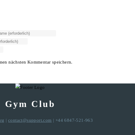
inen nächsten Kommentar speichern.
Gym Club
rg
|
contact@support.com
| +44 6847-521-963