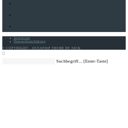
Impressum
Datenschutzerklärung
© COPYRIGHT - OCEANWP THEME BY NICK
Diese
Suchbegriff... [Enter-Taste]
Website
durchsuchen