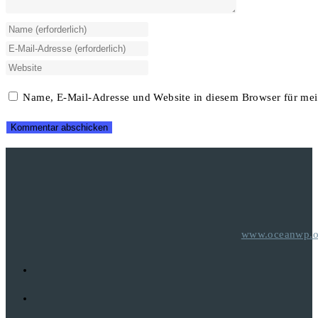
Gib
deinen
Gib
Namen
deine
Gib
oder
E-
deine
Name, E-Mail-Adresse und Website in diesem Browser für me
Benutzernamen
Mail-
Website-
zum
Adresse
URL
Kommentieren
zum
ein
ein
Kommentieren
(optional)
ein
www.oceanwp.o