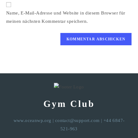
Website-
ein
zum
URL
Name, E-Mail-Adresse und Website in diesem Browser für
Kommentieren
ein
ein
meinen nächsten Kommentar speichern.
(optional)
Gym Club
www.oceanwp.org
|
contact@support.com
| +44 6847-
521-963